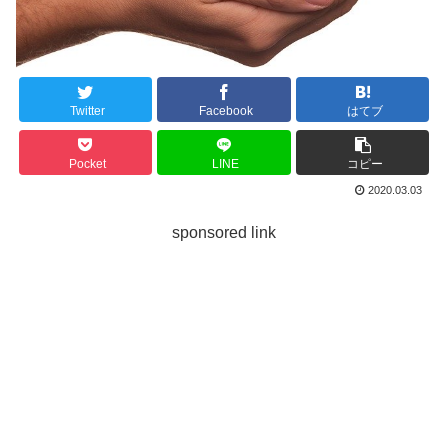
Twitter
Facebook
はてブ
Pocket
LINE
コピー
2020.03.03
sponsored link