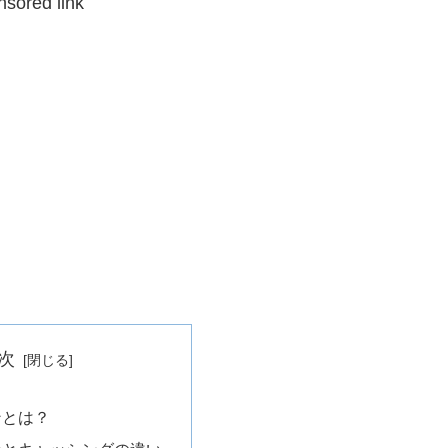
nsored link
次
ンとは？